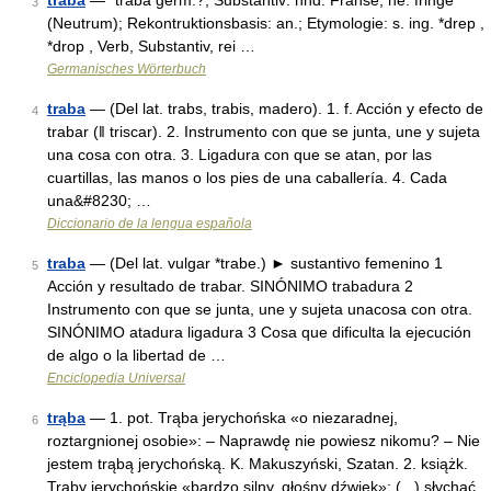
traba
— *traba germ.?, Substantiv: nhd. Franse; ne. fringe
3
(Neutrum); Rekontruktionsbasis: an.; Etymologie: s. ing. *drep ,
*drop , Verb, Substantiv, rei …
Germanisches Wörterbuch
traba
— (Del lat. trabs, trabis, madero). 1. f. Acción y efecto de
4
trabar (ǁ triscar). 2. Instrumento con que se junta, une y sujeta
una cosa con otra. 3. Ligadura con que se atan, por las
cuartillas, las manos o los pies de una caballería. 4. Cada
una&#8230; …
Diccionario de la lengua española
traba
— (Del lat. vulgar *trabe.) ► sustantivo femenino 1
5
Acción y resultado de trabar. SINÓNIMO trabadura 2
Instrumento con que se junta, une y sujeta unacosa con otra.
SINÓNIMO atadura ligadura 3 Cosa que dificulta la ejecución
de algo o la libertad de …
Enciclopedia Universal
trąba
— 1. pot. Trąba jerychońska «o niezaradnej,
6
roztargnionej osobie»: – Naprawdę nie powiesz nikomu? – Nie
jestem trąbą jerychońską. K. Makuszyński, Szatan. 2. książk.
Trąby jerychońskie «bardzo silny, głośny dźwięk»: (...) słychać