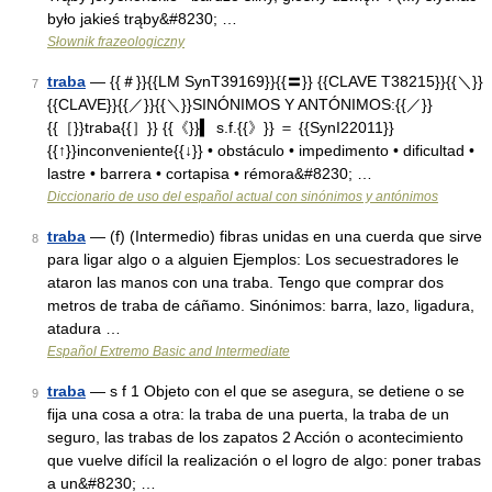
było jakieś trąby&#8230; …
Słownik frazeologiczny
traba
— {{＃}}{{LM SynT39169}}{{〓}} {{CLAVE T38215}}{{＼}}
7
{{CLAVE}}{{／}}{{＼}}SINÓNIMOS Y ANTÓNIMOS:{{／}}
{{［}}traba{{］}} {{《}}▍ s.f.{{》}} ＝ {{SynI22011}}
{{↑}}inconveniente{{↓}} • obstáculo • impedimento • dificultad •
lastre • barrera • cortapisa • rémora&#8230; …
Diccionario de uso del español actual con sinónimos y antónimos
traba
— (f) (Intermedio) fibras unidas en una cuerda que sirve
8
para ligar algo o a alguien Ejemplos: Los secuestradores le
ataron las manos con una traba. Tengo que comprar dos
metros de traba de cáñamo. Sinónimos: barra, lazo, ligadura,
atadura …
Español Extremo Basic and Intermediate
traba
— s f 1 Objeto con el que se asegura, se detiene o se
9
fija una cosa a otra: la traba de una puerta, la traba de un
seguro, las trabas de los zapatos 2 Acción o acontecimiento
que vuelve difícil la realización o el logro de algo: poner trabas
a un&#8230; …