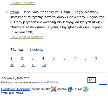
Español en México
trąba
— ż IV, CMs. trąbabie; lm D. trąb 1. «dęty, blaszany
10
instrument muzyczny, bezstroikowy» Dąć w trąby. Odgłos trąb.
∆ Trąby jerychońskie «według Biblii: trąby, od których dźwięku
zburzone zostały mury Jerycha; silny, głośny dźwięk» ◊ posp.
Puścić&#8230; …
Słownik języka polskiego
Páginas
Siguiente
→
1
2
3
4
5
6
7
8
9
10
11
12
13
© Academic, 2000-2026
18+
Contacte con nosotros:
Apoyo técnico
,
Publicidad
Exportación Diccionarios
, creado en PHP,
Joomla,
Drupal,
WordPress, MODx.