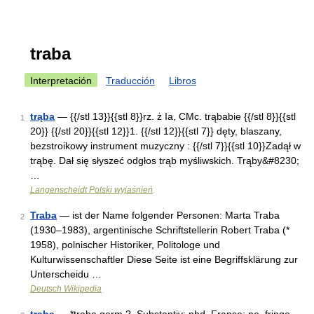
traba
Interpretación
Traducción
Libros
trąba
— {{/stl 13}}{{stl 8}}rz. ż Ia, CMc. trąbabie {{/stl 8}}{{stl
1
20}} {{/stl 20}}{{stl 12}}1. {{/stl 12}}{{stl 7}} dęty, blaszany,
bezstroikowy instrument muzyczny : {{/stl 7}}{{stl 10}}Zadął w
trąbę. Dał się słyszeć odgłos trąb myśliwskich. Trąby&#8230;
…
Langenscheidt Polski wyjaśnień
Traba
— ist der Name folgender Personen: Marta Traba
2
(1930–1983), argentinische Schriftstellerin Robert Traba (*
1958), polnischer Historiker, Politologe und
Kulturwissenschaftler Diese Seite ist eine Begriffsklärung zur
Unterscheidu …
Deutsch Wikipedia