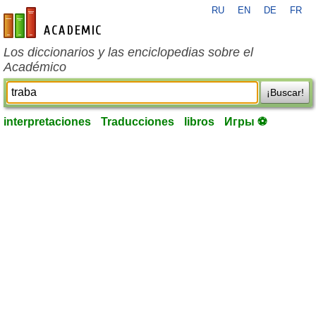
RU
EN
DE
FR
es-academic.com
Los diccionarios y las enciclopedias sobre el
Académico
¡Buscar!
interpretaciones
Traducciones
libros
Игры ⚽